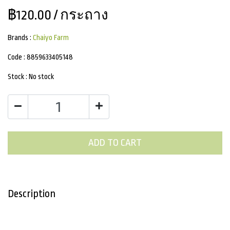
฿120.00
/ กระถาง
Brands :
Chaiyo Farm
Code :
8859633405148
Stock :
No stock
ADD TO CART
Description