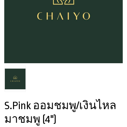
S.Pink ออมชมพู/เงินไหล
มาชมพู (4")