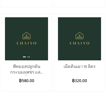
พีทมอสปลูกต้น
เม็ดดินเผา 10 ลิตร
กระบองเพชร และ
พืชอวบน้ำ 70 ลิตร
฿580.00
฿320.00