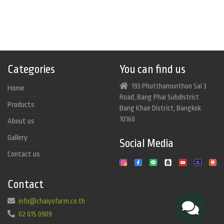
Categories
You can find us
193 Phutthamonthon Sai 3
Home
Road, Bang Phai Subdistrict
Products
Bang Khae District, Bangkok
10160
About us
Gallery
Social Media
Contact us
Contact
info@chaiyofarm.co.th
02 015 0909