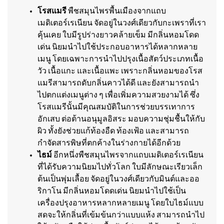
โรสแมรี
พืชสมุนไพรพื้นเมืองจากแถบ
เมดิเตอร์เรเนียน จัดอยู่ในวงศ์เดียวกับกะเพราที่เรา
คุ้นเคย ใบมีรูปร่างยาวคล้ายเข็ม มีกลิ่นหอมโดด
เด่น นิยมนำไปใช้ประกอบอาหารได้หลากหลาย
เมนู โดยเฉพาะการนำไปปรุงเนื้อสัตว์ประเภทเนื้อ
วัว เนื้อแกะ และเนื้อแพะ เพราะกลิ่นหอมของโรส
แมรีสามารถดับกลิ่นคาวได้ดี และยังสามารถนำ
ไปตกแต่งเมนูต่าง ๆ เพื่อเพิ่มความสวยงามได้ ซึ่ง
โรสแมรีนั้นมีคุณสมบัติในการช่วยบรรเทาการ
อักเสบ ต่อต้านอนุมูลอิสระ มอบความชุ่มชื้นให้กับ
ผิว ทั้งยังช่วยแก้ท้องอืด ท้องเฟ้อ และสามารถ
กำจัดสารพิษที่ตกค้างในร่างกายได้อีกด้วย
ไธม์
อีกหนึ่งพืชสมุนไพรจากแถบเมดิเตอร์เรเนียน
ที่ได้รับความนิยมไปทั่วโลก ใบมีลักษณะเรียวเล็ก
ต้นเป็นพุ่มเลื้อย จัดอยู่ในวงศ์เดียวกับมินต์และออ
ริกาโน มีกลิ่นหอมโดดเด่น นิยมนำไปใช้เป็น
เครื่องปรุงอาหารหลากหลายเมนู โดยใบไธม์แบบ
สดจะให้กลิ่นที่เข้มข้นกว่าแบบแห้ง สามารถนำไป