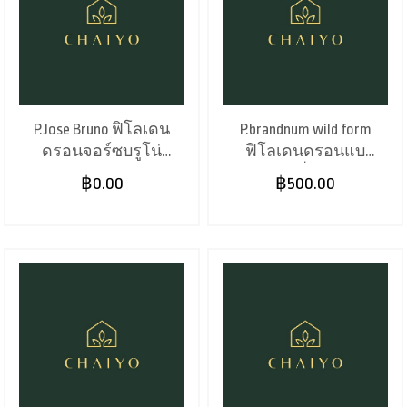
P.Jose Bruno ฟิโลเดน
P.brandnum wild form
ดรอนจอร์ซบรูโน่
ฟิโลเดนดรอนแบ
(11")
รนเทียนั่ม ไวลด์
฿0.00
฿500.00
ฟอรม (4")