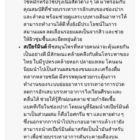
ใช้หมักหรือใช้ปรุงเนื้อสัตว์ต่าง ๆ ได้ มาพร้อมกับ
คุณสมบัติที่ช่วยบรรเทาการอักเสบของช่องปาก
และลำคอ พร้อมช่วยดูแลระบบทางเดินอาหารให้
สามารถทำงานได้ดี ทั้งยังมีประโยชน์ในการ
สมานแผล ลดเลือนรอยแผลเป็นจากสิว และช่วย
ให้ผิวชุ่มชื้นและยืดหยุ่นด้วย
สเปียร์มินต์
พืชสมุนไพรที่หลายคนน่าจะคุ้นเคยกัน
เป็นอย่างดี มีลักษณะคล้ายคลึงกับต้นโหระพาของ
ไทย ใบมีรูปทรงคล้ายหอก ปลายแหลม โคนมน
นิยมนำไปเป็นส่วนผสมของขนมและเครื่องดื่ม
หลากหลายชนิด มีสรรพคุณช่วยกระตุ้นการ
ทำงานของระบบย่อยอาหาร บรรเทาอาการปวด
ลดการอักเสบ บรรเทาอาการวิงเวียนศีรษะและ
คลื่นไส้ ช่วยให้รู้สึกผ่อนคลาย ช่วยกำจัดเชื้อ
แบคทีเรียในช่องปาก โดยเมนูที่นิยมนำสเปียร์มินต์
มาเป็นส่วนผสม ก็คือไอศกรีม ชา และพายต่าง ๆ
ซึ่งนอกจากการนำไปประกอบอาหารแล้ว เรายัง
สามารถนำสเปียร์มินต์มาสกัดเป็นน้ำมันสำหรับ
ทา เพื่อช่วยบรรเทาอาการคันระคายเคืองบน