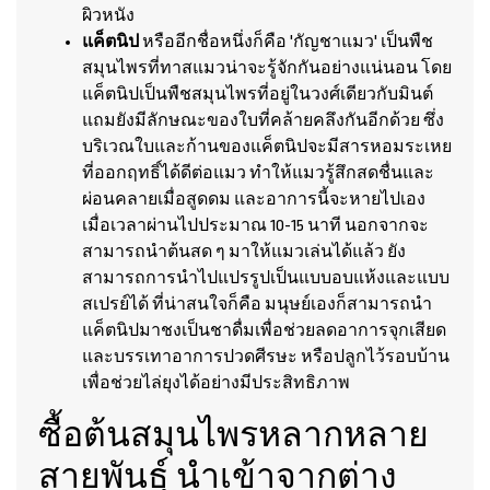
ผิวหนัง
แค็ตนิป
หรืออีกชื่อหนึ่งก็คือ 'กัญชาแมว' เป็นพืช
สมุนไพรที่ทาสแมวน่าจะรู้จักกันอย่างแน่นอน โดย
แค็ตนิปเป็นพืชสมุนไพรที่อยู่ในวงศ์เดียวกับมินต์
แถมยังมีลักษณะของใบที่คล้ายคลึงกันอีกด้วย ซึ่ง
บริเวณใบและก้านของแค็ตนิปจะมีสารหอมระเหย
ที่ออกฤทธิ์ได้ดีต่อแมว ทำให้แมวรู้สึกสดชื่นและ
ผ่อนคลายเมื่อสูดดม และอาการนี้จะหายไปเอง
เมื่อเวลาผ่านไปประมาณ 10-15 นาที นอกจากจะ
สามารถนำต้นสด ๆ มาให้แมวเล่นได้แล้ว ยัง
สามารถการนำไปแปรรูปเป็นแบบอบแห้งและแบบ
สเปรย์ได้ ที่น่าสนใจก็คือ มนุษย์เองก็สามารถนำ
แค็ตนิปมาชงเป็นชาดื่มเพื่อช่วยลดอาการจุกเสียด
และบรรเทาอาการปวดศีรษะ หรือปลูกไว้รอบบ้าน
เพื่อช่วยไล่ยุงได้อย่างมีประสิทธิภาพ
ซื้อต้นสมุนไพรหลากหลาย
สายพันธุ์ นำเข้าจากต่าง