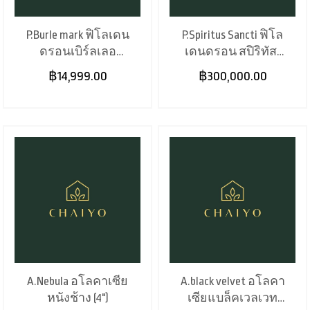
P.Burle mark ฟิโลเดน
P.Spiritus Sancti ฟิโล
ดรอนเบิร์ลเลอ
เดนดรอน สปิริทัส-
มาร์ค (11")
แซงติ (6")
฿14,999.00
฿300,000.00
A.Nebula อโลคาเซีย
A.black velvet อโลคา
หนังช้าง (4")
เซียแบล็คเวลเวท