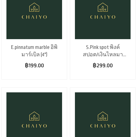
E.pinnatum marble อิพิ
S.Pink spot พิงค์
มาร์เบิล (4")
สปอต/เงินไหลมา
ด่างชมพู (6")
฿199.00
฿299.00