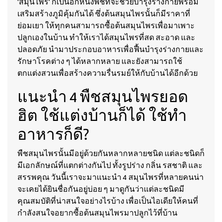
'สมุนไพร' ก็เป็นอีกหนึ่งพืชที่จะช่วยบำรุงร่างกายพร้อม
เสริมสร้างภูมิคุ้มกันได้ ซึ่งต้นสมุนไพรนั้นก็มีราคาที่
ย่อมเยา ให้ทุกคนสามารถซื้อต้นสมุนไพรเพื่อมาเพาะ
ปลูกเองในบ้าน ทำให้เราได้สมุนไพรที่สด สะอาด และ
ปลอดภัย นำมาประกอบอาหารเพื่อฟื้นบำรุงร่างกายและ
รักษาโรคต่าง ๆ ได้หลากหลาย และยังสามารถใช้
ตกแต่งสวนเพื่อสร้างความรื่นรมย์ให้กับบ้านได้อีกด้วย
แนะนำ 4 พืชสมุนไพรยอด
ฮิต ใช้แต่งบ้านก็ได้ ใช้ทำ
อาหารก็ดี?
พืชสมุนไพรนั้นมีอยู่ด้วยกันหลากหลายชนิด แต่ละชนิดก็
มีเอกลักษณ์ที่แตกต่างกันไป ทั้งรูปร่าง กลิ่น รสชาติ และ
สรรพคุณ วันนี้เราจะมาแนะนำ 4 สมุนไพรที่หลายคนน่า
จะเคยได้ยินชื่อกันอยู่บ่อย ๆ มาดูกันว่าแต่ละชนิดมี
คุณสมบัติที่น่าสนใจอย่างไรบ้าง เพื่อเป็นไอเดียให้คนที่
กำลังสนใจอยากซื้อต้นสมุนไพรมาปลูกไว้ที่บ้าน